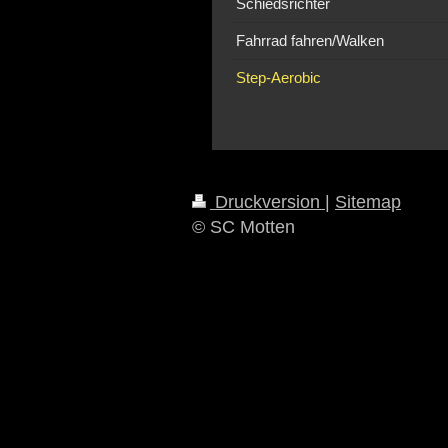
Schiedsrichter
Fahrrad fahren/Walken
Step-Aerobic
Druckversion
|
Sitemap
© SC Motten