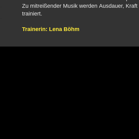
Zu mitreißender Musik werden Ausdauer, Kraft
trainiert.
Trainerin: Lena Böhm