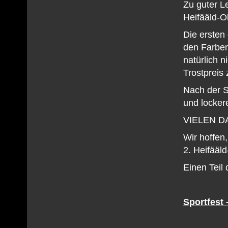
Zu guter L
Heifääld-O
Die ersten 
den Farben
natürlich 
Trostpreis
Nach der S
und locker
VIELEN DA
Wir hoffen
2. Heifääl
Einen Teil 
Sportfest 