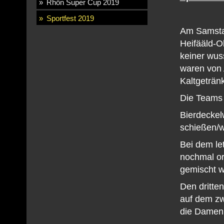
Rhön Super Cup 2019
Sportfest 2019
Am Samstag
Heifääld-O
keiner wus
waren von 
Kaltgeträn
Die Teams 
Bierdeckel
schießen/we
Bei dem le
nochmal or
gemischt w
Den dritte
auf dem zw
die Damen 